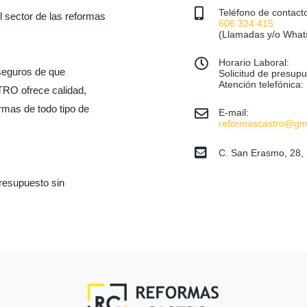
Teléfono de contact
l sector de las reformas
606 324 415
(Llamadas y/o What
Horario Laboral:
 seguros de que
Solicitud de presu
Atención telefónica
RO ofrece calidad,
rmas de todo tipo de
E-mail:
reformascastro@gm
C. San Erasmo, 28, 
resupuesto sin