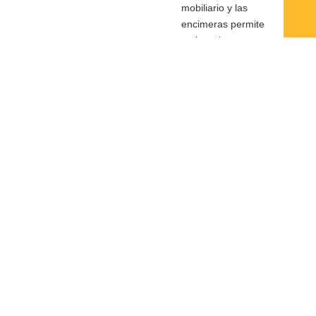
mobiliario y las
encimeras permite
mejorar la
capacidad de
almacenamiento y
personalizar el
diseño de la cocina.
Trabajamos con
materiales
resistentes y
acabados
adaptados al uso
diario.
Revestimientos,
suelos e
iluminación
La elección de