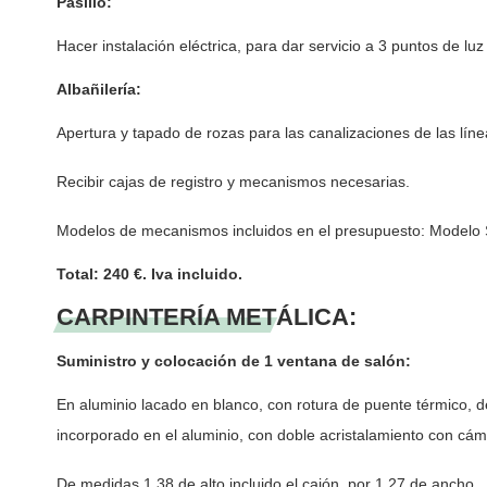
Pasillo:
Hacer instalación eléctrica, para dar servicio a 3 puntos de
Albañilería:
Apertura y tapado de rozas para las canalizaciones de las línea
Recibir cajas de registro y mecanismos necesarias.
Modelos de mecanismos incluidos en el presupuesto: Modelo S
Total: 240 €. Iva incluido.
CARPINTERÍA METÁLICA:
Suministro y colocación de 1 ventana de salón:
En aluminio lacado en blanco, con rotura de puente térmico,
incorporado en el aluminio, con doble acristalamiento con cáma
De medidas 1,38 de alto incluido el cajón, por 1,27 de ancho.